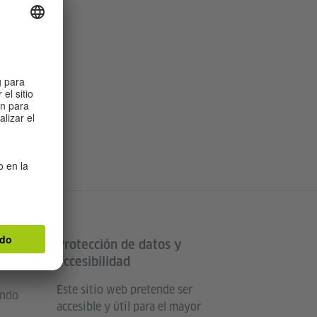
Protección de datos y
land
accesibilidad
Este sitio web pretende ser
undo
accesible y útil para el mayor