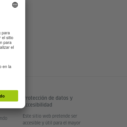
Protección de datos y
land
accesibilidad
Este sitio web pretende ser
undo
accesible y útil para el mayor