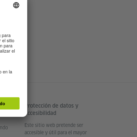
Protección de datos y
land
accesibilidad
Este sitio web pretende ser
undo
accesible y útil para el mayor