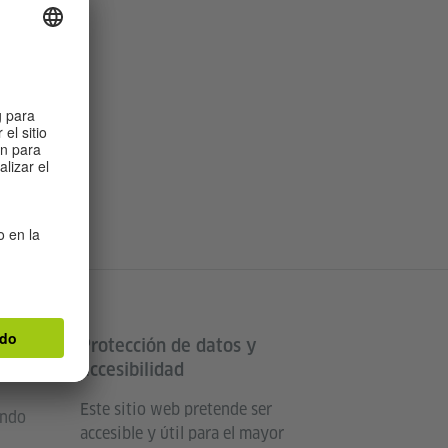
Protección de datos y
land
accesibilidad
Este sitio web pretende ser
undo
accesible y útil para el mayor