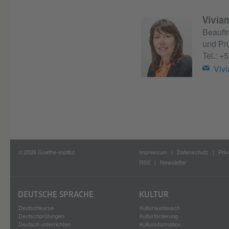
Vivian
Beauftr
und Pr
Tel.:
+5
Viv
© 2026 Goethe-Institut
Impressum
Datenschutz
Priv
RSS
Newsletter
DEUTSCHE SPRACHE
KULTUR
Deutschkurse
Kulturaustausch
Deutschprüfungen
Kulturförderung
Deutsch unterrichten
Kulturinformation