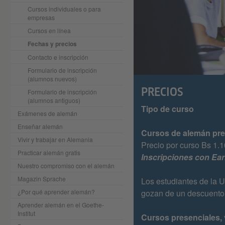
Cursos individuales o para
empresas
Cursos en línea
Fechas y precios
Contacto e inscripción
Formulario de inscripción
(alumnos nuevos)
PRECIOS
Formulario de inscripción
(alumnos antiguos)
Tipo de curso
Exámenes de alemán
Enseñar alemán
Cursos de alemán pres
Vivir y trabajar en Alemania
Precio por curso Bs 1.1
Practicar alemán gratis
Inscripciones con Earl
Nuestro compromiso con el alemán
Magazin Sprache
Los estudiantes de la 
¿Por qué aprender alemán?
gozan de un descuento d
Aprender alemán en el Goethe-
Institut
Cursos presenciales, v