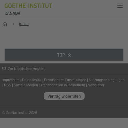
KANADA
Start
Kultur
TOP
Zur klassischen Ansicht
Impressum
|
Datenschutz
|
Privatsphäre-Einstellungen
|
Nutzungsbedingungen
|
RSS
|
Soziale Medien
|
Transportation in Heidelberg
|
Newsletter
Vertrag widerrufen
© Goethe-Institut 2026