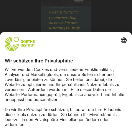
„Conmemorando un sitio sagrado“ (Gedenken an eine
heilige Stätte), San Francisco Xochicuautla, Lerma,
Mexiko, 2020
Mit freundlicher Genehmigung der Künstlerin