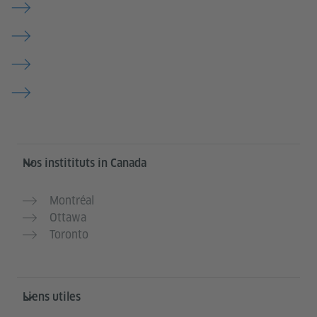
Service- und Informationsbereich
Nos institituts in Canada
Montréal
Ottawa
Toronto
Liens utiles