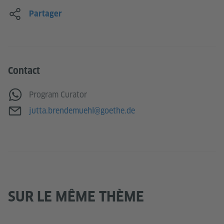
Partager
Contact
WhatsApp
Program Curator
Adresse e-mail
jutta.brendemuehl@goethe.de
SUR LE MÊME THÈME