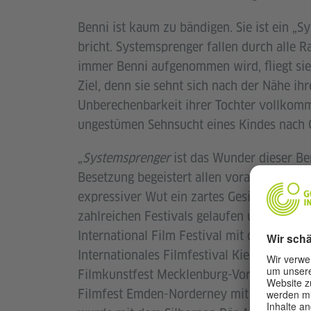
Benni ist kaum zu bändigen. Sie ist ein „S
bricht. Systemsprenger fallen durch alle 
immer Benni aufgenommen wird, fliegt sie 
Ziel, denn sie sehnt sich nach der Nähe ihr
Unberechenbarkeit ihrer Tochter vollkomme
ungestümen Sehnsucht eines Kindes nach 
„
Systemsprenger
ist das Wunder dieser Ber
Besetzung begeistert allen voran Helena Z
expressiver Wut ein zartes Gesicht verleih
zahlreichen Festivals gelaufen und mehrf
International Film Festival mit dem Preis 
Internationales Filmfestival Kiew mit de
Filmkunstfest Mecklenburg-Vorpommern mi
Filmfest Emden-Norderney mit zwei Preise