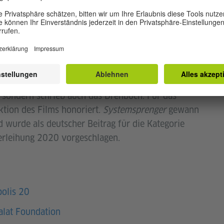
-Preis ausgezeichnet.
in Szenischer Regie an der Filmakademie Baden-
 Dokumentation
Ohne diese Welt
ab. Dieser gewann
ival Max Ophüls, sowie den First Steps Award.
hen für ihre Dokumentationen und Kurzfilme
Das
schen den Zeilen
. In ihrem Spielfilmdebut
, sondern schrieb auch das Drehbuch. Für das
ktion des Films honoriert.
Systemsprenger
gewann
d wurde als deutscher Beitrag für die Kategorie
verleihung 2020 vorgeschlagen.
olis 20
alat Foundation