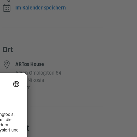
Im Kalender speichern
Ort
ARTos House
Agion Omologiton 64
1080 Nikosia
Zypern
Kontakt