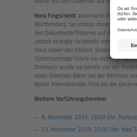
wurde mit dem Silbernen Bär Alfred-Bauer
absolvierte ihr Studium 
Nora Fingscheidt
Württemberg. Sie schloss dieses mit der
den Dokumentarfilmpreis auf dem Filmfest
Jedoch erlangte sie bereits vorher Aufse
Haus neben den Gleisen
,
Synkope
, und
Zwi
Systemsprenger
führte sie nicht nur Regie
Drehbuch wurde sie bereits vor der Produ
einen silbernen Bären bei der Berlinale un
Bester Internationaler Film bei der Oscar
Weitere Vorführungstermine:
8. November 2019, 19:00 Uhr: Technop
23. November 2019, 20:00 Uhr: Naci T