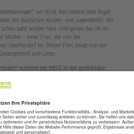
ystemsprenger“; ein Kind, das radikal jede Regel
Raster der deutschen Kinder- und Jugendhilfe. Wo
schon bald wieder raus. Und genau das ist ihr
er Mutter – einer Frau, die von der
n überfordert ist. Dieser Film zeugt von der
Geborgenheit und Liebe.
linale!“ schreibt die WELT. In der großartigen
engel, die mit körperlicher Wucht Bennis
t.
Systemsprenger
ist seit der Berlinale auf
ach ausgezeichnet worden, darunter beim 23. Sofia
für die Beste Regie, beim Molodist – 47.
m Preis der Ökumenischen Jury sowie beim 29.
t vier Preisen und beim 30. Internationalen
n. Der Film lief im Berlinale Wetbewerb und