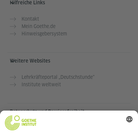
Hilfreiche Links
Kontakt
Mein Goethe.de
Hinweisgebersystem
Weitere Websites
Lehrkräfteportal „Deutschstunde“
Institute weltweit
Datenschutz und Barrierefreiheit
Diese Website soll für möglichst viele Menschen
zugänglich und nützlich sein. Personenbezogene