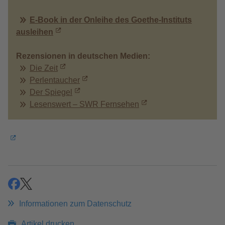
E-Book in der Onleihe des Goethe-Instituts
ausleihen
Rezensionen in deutschen Medien:
Die Zeit
Perlentaucher
Der Spiegel
Lesenswert – SWR Fernsehen
teilen
teilen
Informationen zum Datenschutz
Artikel drucken