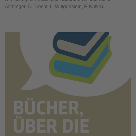
Aichinger, B. Brecht, L. Wittgenstein, F. Kafka).