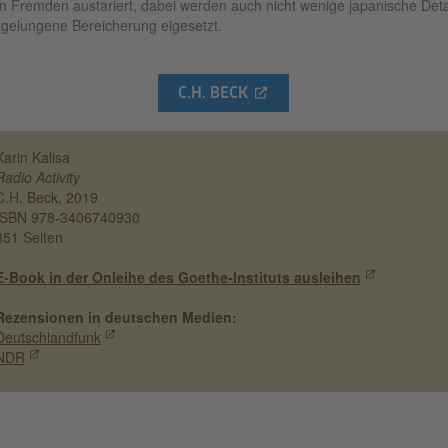
 Fremden austariert, dabei werden auch nicht wenige japanische Deta
 gelungene Bereicherung eigesetzt.
C.H. BECK
Karin Kalisa
Radio Activity
C.H. Beck, 2019
ISBN 978-3406740930
351 Seiten
E-Book in der Onleihe des Goethe-Instituts ausleihen
Rezensionen in deutschen Medien:
Deutschlandfunk
NDR