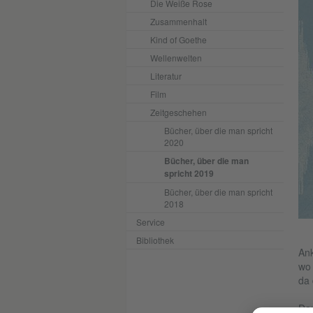
Die Weiße Rose
Zusammenhalt
Kind of Goethe
Wellenwelten
Literatur
Film
Zeitgeschehen
Bücher, über die man spricht
2020
Bücher, über die man
spricht 2019
Bücher, über die man spricht
2018
Service
Bibliothek
Ank
wo 
da 
Dan