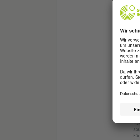
sch
New
noc
res
Nor
hef
und
für
(di
ehe
üb
Umg
Lag
Kar
ihr
Rom
Mär
ges
Rec
sou
kön