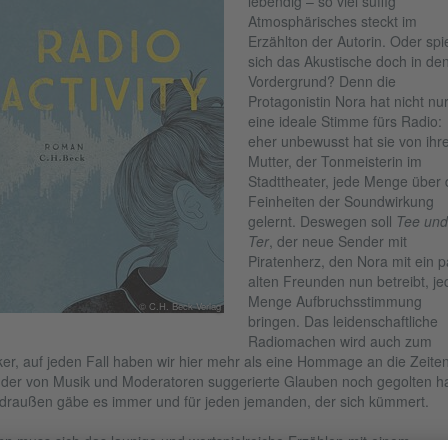
lebendig – so viel süffig
Atmosphärisches steckt im
Erzählton der Autorin. Oder spie
sich das Akustische doch in de
Vordergrund? Denn die
Protagonistin Nora hat nicht nu
eine ideale Stimme fürs Radio:
eher unbewusst hat sie von ihr
Mutter, der Tonmeisterin im
Stadttheater, jede Menge über 
Feinheiten der Soundwirkung
gelernt. Deswegen soll
Tee und
Ter
, der neue Sender mit
Piratenherz, den Nora mit ein p
alten Freunden nun betreibt, je
Menge Aufbruchsstimmung
© C.H. Beck Verlag
bringen. Das leidenschaftliche
Radiomachen wird auch zum
er, auf jeden Fall haben wir hier mehr als eine Hommage an die Zeiten
der von Musik und Moderatoren suggerierte Glauben noch gegolten ha
draußen gäbe es immer und für jeden jemanden, der sich kümmert.
n muss sich das launige und wortspielreiche Erzählen mit einem