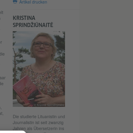
Artikel drucken
lt
KRISTINA
n
SPRINDŽIŪNAITĖ
r
er
die
aar
de
© Kristina Sprindžiūnaitė
,
t,
Die studierte Lituanistin und
Journalistin ist seit zwanzig
Jahren als Übersetzerin ins