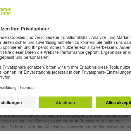
wergewichtigen Thema befassen. Hals über Kopf musste Nora zurück
 York, wo sie erfolgreiche Tänzerin war, um ihre Mutter im Sterbebett
h sehen zu können. Und um ihr Geheimnis zu erfahren: über den
pektablen Apotheker, der gerne als ihr Lateinnachhilfelehrer einsprang
a muss sich nun mit sexuellem Missbrauch beschäftigen, mit seinen
tigen, langhaltigen, auch wenn nicht oberflächlich erkennbaren Folgen
 damit, dass solche Taten einfach verjähren. Es geht um Radio als Mitt
 Rechtskritik, Rache, Selbstjustiz und auch um andere gar nicht legitim
gitale) Aktivitäten. Ein heikles Thema, welchem das leichtfüßige Erzähl
r weniger gewachsen zu sein scheint und welches daher nicht immer a
erzeugend rüberkommen mag. Immerhin kommt das in ganz normaler
angssprache dargelegte Juristische und somit die gut recherchierte
e, in die Opfer solcher Taten geraten, sehr nachvollziehbar rüber.
in Kalisa (Jahrgang 1965), Japanologin und Sprachphilosophin, gab 2
 sehr erfolgreiches Debüt als Schriftstellerin.
Radio Activity
ist ihr zweite
an. Darin vermittelte sie wieder mal, dass harte Realität und das
chen durchaus zwischen denselben Buchdeckeln passen. Für den
amten Eindruck sind auch Nebenfiguren (Radiomacher und der
htsreferendar Simon) wichtig, sie überzeugen vor allem dadurch, wie
verän sie mit ihren Defiziten oder ihrem Außenseitertum umgehen
nen. Sehr fein wird das Wechselspiel zwischen dem Einheimischen un