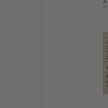
dem
als