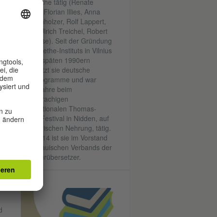
Litauische tätig (Renate
 aus
Welsh, Florian Illies, Anna
Weidenholzer, Rolf Lappert,
Hans-Ulrich Treichel, Robert
.
Menasse). Seit der Gründung
des Goethe-Instituts in Vilnius
in den späten 1990ern
el
übersetzt sie deutsche
e
Filmprogramme und war
en
zehn Jahre beim
ls
zweisprachigen
Internationalen Thomas-
Mann-Festival in Nidden, auf
der Kurischen Nehrung, tätig.
Seit 2014 ist sie im Vorstand
015
des Litauischen Verbands der
r
Literaturübersetzer.
d