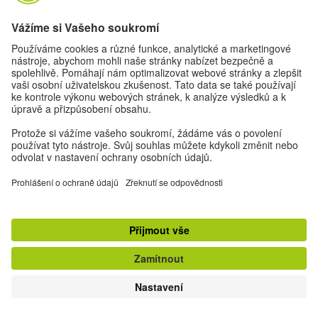
Spravedlnost a důvěra
Důvěra se buduje pomalu, ale ztratit ji lze velmi rychle.
Spravedlnost je třeba vyžadovat, bránit a neustále se o ni
znovu zasazovat. Lidé v těchto příbězích zažívají válku,
klimatickou krizi, diskriminaci, zneužívání moci a
společenské rozpory – a hledají způsoby, jak i přes to vše
dosáhnout dobrého soužití, důstojnosti a solidarity.