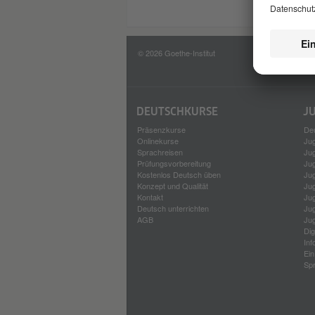
© 2026 Goethe-Institut
Im
Nu
DEUTSCH­KURSE
J
Präsenzkurse
Deu
Onlinekurse
Ju
Sprach­reisen
Ju
Prüfungsvorbereitung
Ju
Kostenlos Deutsch üben
Ju
Konzept und Qualität
Ju
Kontakt
Ju
Deutsch unterrichten
Ju
AGB
Ju
Di
Inf
Ei
Sp