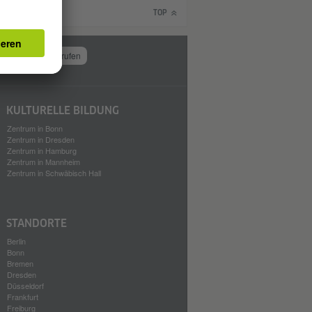
TOP
Vertrag widerrufen
KULTURELLE BILDUNG
Zentrum in Bonn
Zentrum in Dresden
Zentrum in Hamburg
Zentrum in Mannheim
Zentrum in Schwäbisch Hall
STANDORTE
Berlin
Bonn
Bremen
Dresden
Düsseldorf
Frankfurt
Freiburg