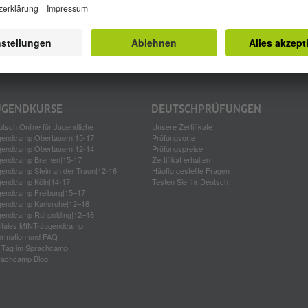
pressum
Datenschutzerklärung
Privatsphäre-Einstellungen
tzungsbedingungen
Über Uns
Anmeldung und Zahlung
UGEND­KURSE
DEUTSCH­PRÜFUNGEN
tsch Online für Jugendliche
Unsere Zertifikate
gendcamp Obertauern|15-17
Prüfungsorte
gendcamp Obertauern|12-14
Prüfungspreise
gendcamp Bremen|15-17
Zertifikat erhalten
gendcamp Stein an der Traun|12-16
Häufig gestellte Fragen
gendcamp Köln|14-17
Testen Sie Ihr Deutsch
gendcamp Freiburg|15–17
gendcamp Karlsruhe|12–16
gendcamp Ruhpolding|12–16
gitales MINT-Jugendcamp
ormation und FAQ
n Tag im Sprachcamp
rachcamp Blog