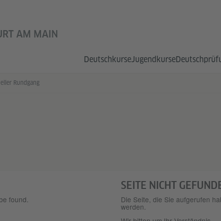
URT AM MAIN
Deutsch­kurse
Jugend­kurse
Deutsch­prüf
ueller Rundgang