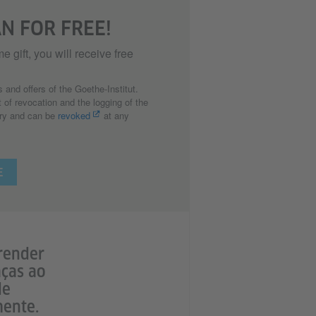
N FOR FREE!
e gift, you will receive free
s and offers of the Goethe-Institut.
 of revocation and the logging of the
tary and can be
revoked
at any
prender
aças ao
de
mente.