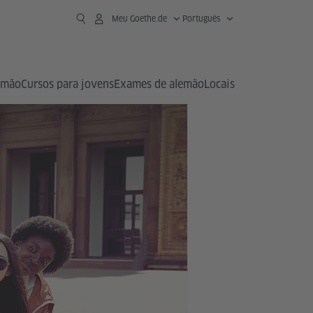
Meu Goethe.de
Português
emão
Cursos para jovens
Exames de alemão
Locais