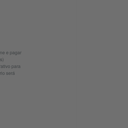
ine e pagar
s)
ativo para
rio será