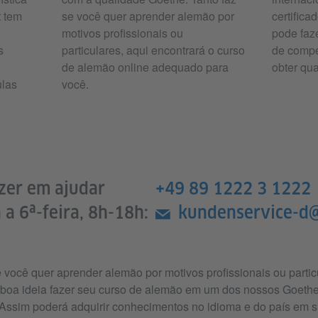
t tem
se você quer aprender alemão por
certifica
motivos profissionais ou
pode faz
s
particulares, aqui encontrará o curso
de compe
de alemão online adequado para
obter qua
ulas
você.
zer em ajudar
+49 89 1222 3 1222
 a 6ª-feira, 8h-18h:
kundenservice-d
e você quer aprender alemão por motivos profissionais ou partic
boa ideia fazer seu curso de alemão em um dos nossos Goethe-
ssim poderá adquirir conhecimentos no idioma e do país em s