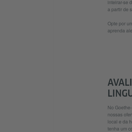
inteirar-se
a partir de 
Opte por um
aprenda al
AVAL
LING
No Goethe-I
nossas ofer
local e da 
tenha um co