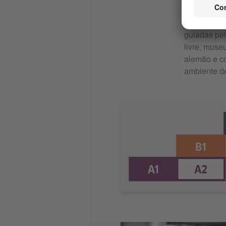
Usar uma lí
tal oferece
guiadas pel
livre, muse
alemão e c
ambiente de