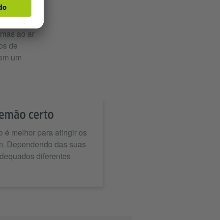
render. Para
visitas
emas ao ar
os de
 em um
lemão certo
 é melhor para atingir os
em. Dependendo das suas
adequados diferentes