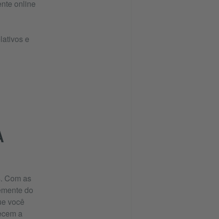
ente online
lativos e
A
s. Com as
emente do
ue você
recem a