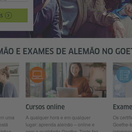
S
MÃO E EXAMES DE ALEMÃO NO GOE
Cursos online
Exame
 em uma
A qualquer hora e em qualquer
Os certi
está
lugar: aprenda alemão – online e
Goethe-I
ística
com a qualidade Goethe. Tanto faz
internac