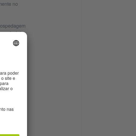
mente no
a hospedagem
ue nível de
ine ou no
tensivo ou
os para os
a língua.
ncia
dem ao
tut são
hecidos por