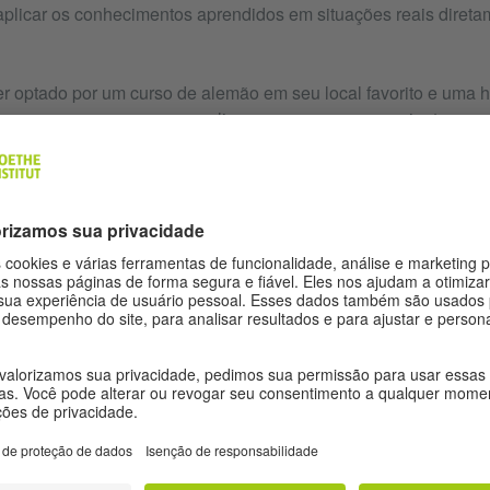
plicar os conhecimentos aprendidos em situações reais direta
er optado por um curso de alemão em seu local favorito e um
inscrever-se em um curso online, apuraremos em conjunto em q
 linguística suas aulas devem ser realizadas. Para tal fará onl
ste de nivelamento gratuito.
 fazer, você pode escolher um curso para o seu nível online, in
 manhã ou no final de semana. Os níveis A1 e A2 foram pensad
 os níveis B1 e B2 se baseiam neles e visam um uso autônomo d
1 e C2 são os níveis finais que lhe facultam a máxima competê
 possível. Esses níveis dos nossos cursos de línguas correspon
opeu Comum de Referência para as Línguas.
ível, poderá fazer um exame. Todos os exames do Goethe-Insti
internacionalmente como certificados de qualificações e recon
egadores(as) e estabelecimentos de ensino.