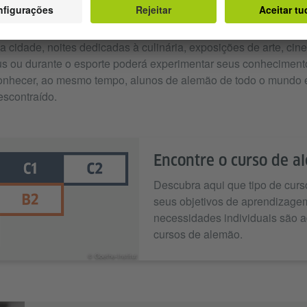
ngua na vida real ainda continua sendo a melhor forma de a ap
mos-lhe uma programação abrangente de cultura e de lazer. Em 
a cidade, noites dedicadas à culinária, exposições de arte, cin
us ou durante o esporte poderá experimentar seus conheciment
onhecer, ao mesmo tempo, alunos de alemão de todo o mundo
scontraído.
Encontre o curso de a
Descubra aqui que tipo de curso
seus objetivos de aprendizag
necessidades individuais são 
cursos de alemão.
© Goethe-Institut