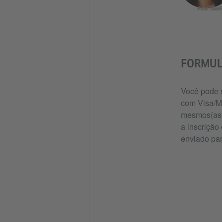
Foto: Goethe
FORMUL
Você pode s
com Visa/Ma
mesmos(as) 
a inscrição
enviado par