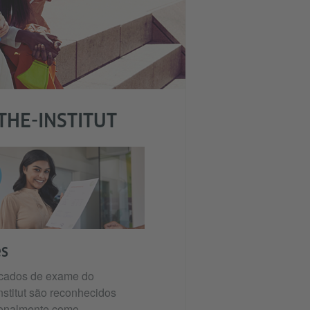
THE-INSTITUT
s
ficados de exame do
nstitut são reconhecidos
ionalmente como