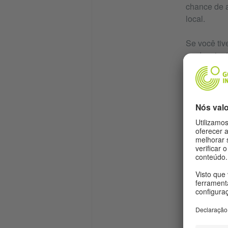
chance de a
local.
Se você tiv
ou desejar 
competência
local um te
Depois de o
noturno, de
iniciantes,
Os níveis C
linguística
Quadro Eur
Após cada n
apreciados 
muitos empr