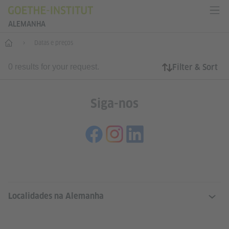
ALEMANHA
--
Datas e preços
Filter & Sort
0 results for your request.
Siga-nos
SERVICE- UND INFORMATIONSBERE
Localidades na Alemanha