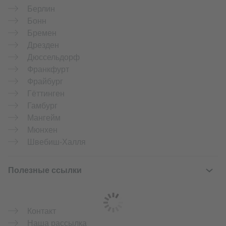
Берлин
Бонн
Бремен
Дрезден
Дюссель­дорф
Франкфурт
Фрайбург
Гёттинген
Гамбург
Мангейм
Мюнхен
Швебиш-Халля
Полезные ссылки
Контакт
Наша рассылка