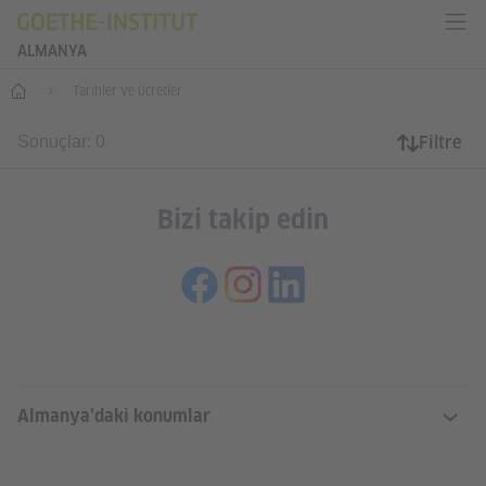
ALMANYA
--
Tarihler ve ücretler
Filtre
Sonuçlar: 0
Bizi takip edin
SERVICE- UND INFORMATIONSBERE
Almanya’daki konumlar