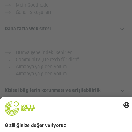
Mein Goethe.de
Genel iş koşulları
Daha fazla web sitesi
Dünya genelindeki şehirler
Community „Deutsch für dich“
Almanya’ya giden yolum
Almanya’ya giden yolum
Kişisel bilgilerin korunması ve erişilebilirlik
Bu internet sayfasının mümkün olduğunca çok insan için
erişilebilir ve faydalı olmasını istiyoruz. Kişisel verileri,
veri koruma yönergelerimize uygun olarak kullanıyoruz.