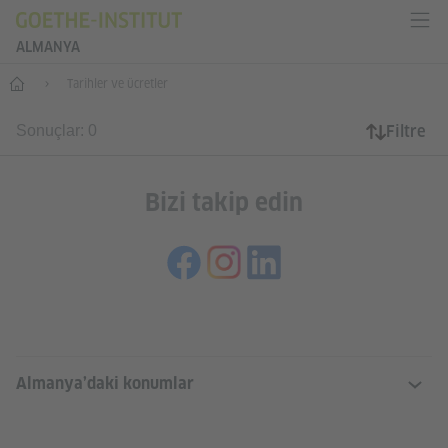
ALMANYA
--
Tarihler ve ücretler
Filtre
Sonuçlar: 0
Bizi takip edin
SERVICE- UND INFORMATIONSBERE
Almanya’daki konumlar