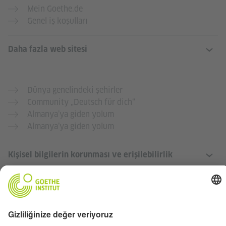
Mein Goethe.de
Genel iş koşulları
Daha fazla web sitesi
Dünya genelindeki şehirler
Community „Deutsch für dich“
Almanya’ya giden yolum
Almanya’ya giden yolum
Kişisel bilgilerin korunması ve erişilebilirlik
Bu internet sayfasının mümkün olduğunca çok insan için
erişilebilir ve faydalı olmasını istiyoruz. Kişisel verileri,
veri koruma yönergelerimize uygun olarak kullanıyoruz.