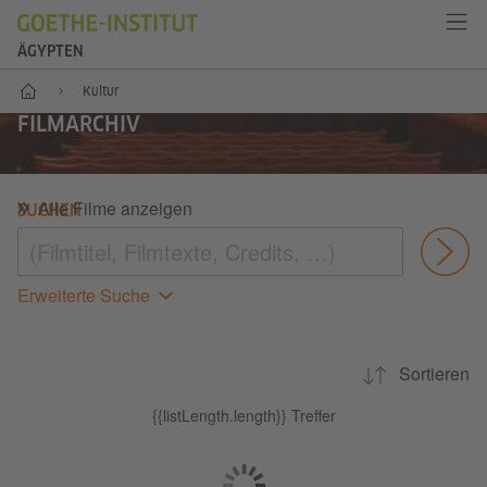
ÄGYPTEN
Start
Kultur
FILMARCHIV
Alle Filme anzeigen
SUCHEN
Ab
Erweiterte Suche
Sortieren
{{listLength.length}} Treffer