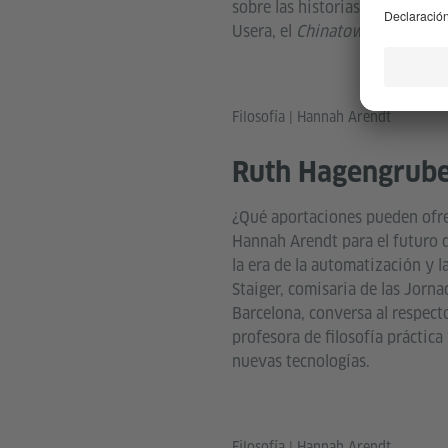
sobre las historias y los contex
Usera, el
Chinatown
de Madrid
Filosofía | Hannah Arendt
Ruth Hagengrub
¿Qué aportaciones pueden ofre
Hannah Arendt para el futuro d
la era de la automatización y la
Staiger, comisaria de las Jorn
Barcelona, conversa al respec
profesora de filosofía práctic
nuevas tecnologías.
Filosofía | Hannah Arendt