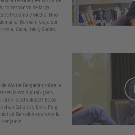
ersó en el Goethe-Institut de
, corresponsal de larga
iente Próximo y Medio. Hijo
Alemania, Kermani viaja por
Ucrania, Gaza, Irán y Sudán.
is de Walter Benjamin sobre la
rte
en la era digital? ¿Nos
ural en la actualidad? Estos
istian Schulte y Enric Puig
nstitut Barcelona durante la
r Benjamin.