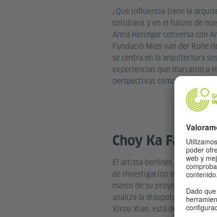
¿Qué influencia tiene la arquit
cotidiana y en el futuro de nue
Anna Heringer conversa con An
Fundació Mies van der Rohe de
se centra en la arquitectura sos
experiencias que marcaron a H
perspectivas como mujer en el 
Choy Ka Fai
El artista berlinés Choy Ka Fai
de investigación en el Goethe-
marco de su proyecto
Atlas of
analiza la diáspora china en Eu
Xirou Xiao, está desarrolland