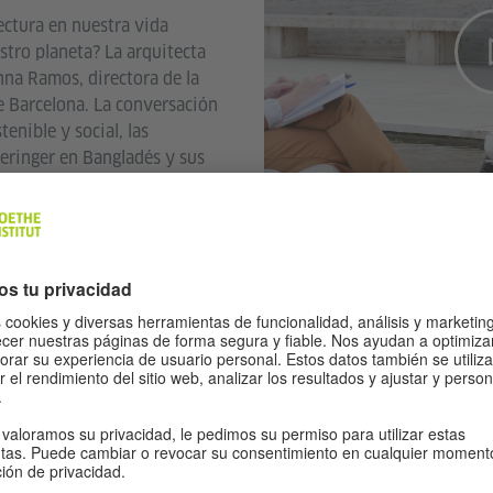
ectura en nuestra vida
stro planeta? La arquitecta
na Ramos, directora de la
 Barcelona. La conversación
tenible y social, las
eringer en Bangladés y sus
ámbito de la arquitectura.
 fue invitado a una residencia
Institut de Madrid en el
 The Yellow Magic Era
, que
ropa. Junto con la artista
o un proyecto documental