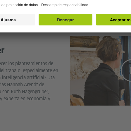
tos sociales del barrio de
.
er
cer los planteamientos de
el trabajo, especialmente en
 inteligencia artificial? Uta
adas Hannah Arendt de
to con Ruth Hagengruber,
a y experta en economía y