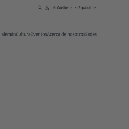
Mi Goethe.de
Español
 alemán
Cultura
Eventos
Acerca de nosotros
Sedes