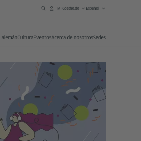
Mi Goethe.de
Español
 alemán
Cultura
Eventos
Acerca de nosotros
Sedes