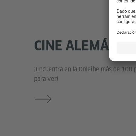
CINE ALEMÁN
¡Encuentra en la Onleihe más de 100 p
para ver!