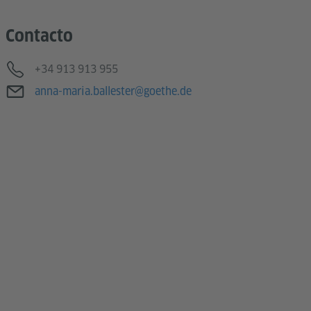
Contacto
Teléfono
+34 913 913 955
Correo electrónico
anna-maria.ballester@goethe.de