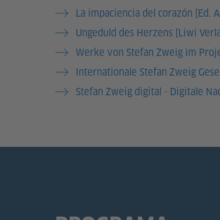
La impaciencia del corazón [Ed. A
Ungeduld des Herzens [Liwi Verl
Werke von Stefan Zweig im Proj
Internationale Stefan Zweig Gesel
Stefan Zweig digital - Digitale N