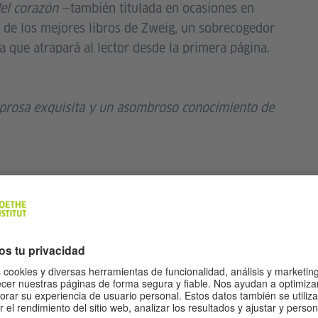
del corazón
—también titulada en ocasiones en
 de los mejores libros de Zweig, un sobrecogedor
 que atrapará al lector desde la primera página.
 prosa exquisita y un asombroso conocimiento de
 de inteligencia y sensibilidad narrativas fuera de