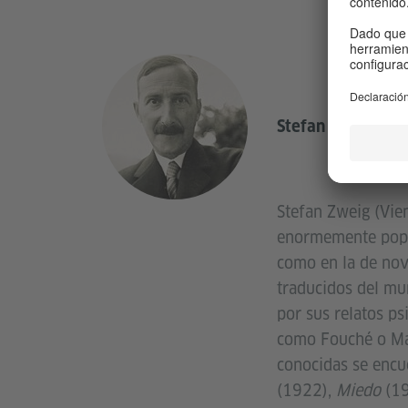
Stefan Zweig
Stefan Zweig (Vien
enormemente popul
como en la de nove
traducidos del mu
por sus relatos ps
como Fouché o Mar
conocidas se enc
(1922),
Miedo
(19