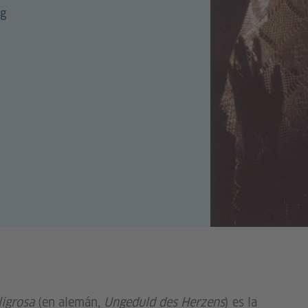
ig
ligrosa
(en alemán,
Ungeduld des Herzens
) es la