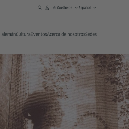
Mi Goethe.de
Español
 alemán
Cultura
Eventos
Acerca de nosotros
Sedes