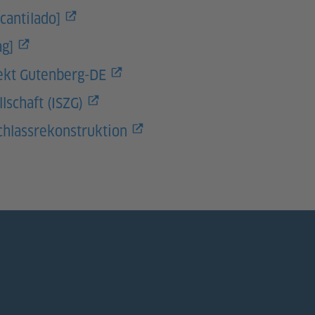
cantilado]
ag]
ekt Gutenberg-DE
lschaft (ISZG)
achlassrekonstruktion