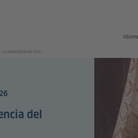
Idioma
#leselust | La impaciencia del corazón
026
encia del