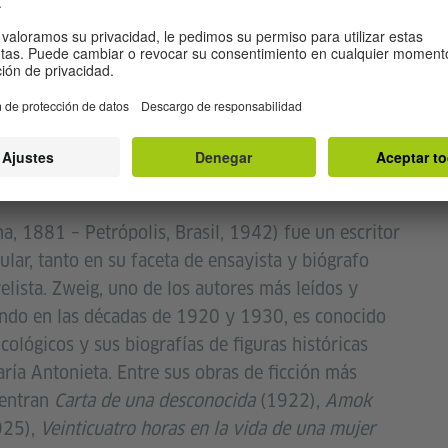
a, 1881 – Petrópolis, Brasil, 1942) fue un escritor
ar, tanto en su faceta de ensayista y biógrafo
lista. Zweig, uno de los autores más leídos y
ndo en las décadas de 1920 y 1930, es conocido
icológicos y sus biografías de figuras históricas
ía Antonieta. Entre sus obras de ficción más
uentran
Carta de una desconocida
(1922),
Amok
25),
Veinticuatro horas en la vida de una mujer