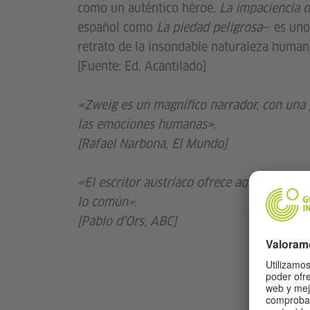
como un auténtico héroe.
La impaciencia 
español como
La piedad peligrosa
— es uno
retrato de la insondable naturaleza humana
[Fuente: Ed. Acantilado]
«Zweig es un magnífico narrador, con una
las emociones humanas».
[Rafael Narbona, El Mundo]
«El escritor austríaco ofrece aquí un texto
lo común».
[Pablo d’Ors, ABC]