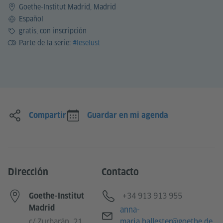
Goethe-Institut Madrid, Madrid
Idioma
Español
Precio
gratis, con inscripción
Parte de la serie:
#leselust
Compartir
Guardar en mi agenda
Dirección
Contacto
Teléfono
+34 913 913 955
Goethe-Institut
Madrid
Correo electrónico
anna-
c/ Zurbarán, 21
maria.ballester@goethe.de