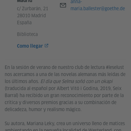
Madrid
Correo electrónico
anna-
c/ Zurbarán, 21
maria.ballester@goethe.de
28010 Madrid
España
Biblioteca
Como llegar
En la sesión de verano de nuestro club de lectura #leselust
nos acercamos a una de las novelas alemanas más leídas de
los últimos años.
El día que Selma soñó con un okapi
(traducida al español por Albert Vitó i Godina, 2019, Seix
Barral) ha recibido un gran reconocimiento por parte de la
crítica y diversos premios gracias a su combinación de
delicadeza, humor y realismo mágico.
Su autora, Mariana Leky, crea un universo lleno de matices
ambientando en la pequeña localidad de Westerland, con