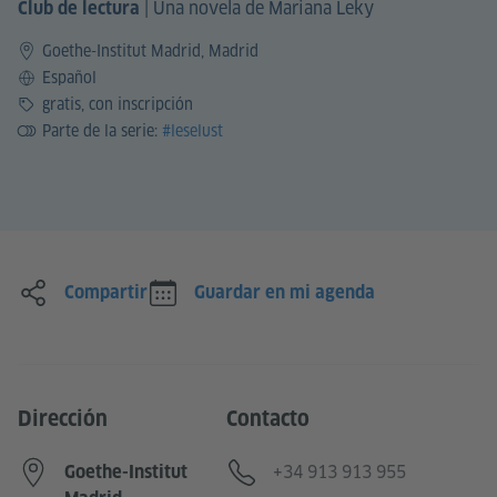
|
Una novela de Mariana Leky
Club de lectura
Goethe-Institut Madrid, Madrid
Idioma
Español
Precio
gratis, con inscripción
Parte de la serie:
#leselust
Compartir
Guardar en mi agenda
Dirección
Contacto
Teléfono
+34 913 913 955
Goethe-Institut