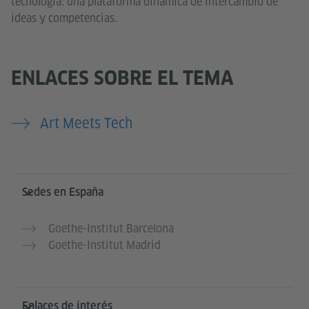
tecnología: una plataforma dinámica de intercambio de
ideas y competencias.
ENLACES SOBRE EL TEMA
Art Meets Tech
Service- und Informationsbereich
Sedes en España
Goethe-Institut Barcelona
Goethe-Institut Madrid
Enlaces de interés