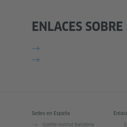
ENLACES SOBRE
Sedes en España
Enlac
Service- und Informationsbereich
Goethe-Institut Barcelona
E