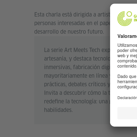
Esta charla está dirigida a artistas, tecnó
personas interesadas en el papel de la crea
desarrollo de nuestro futuro.
La serie Art Meets Tech explora las arte
artesanía, y destaca tecnologías como l
inmersivas, fabricación digital y progr
mayoritariamente en línea y formatos 
prácticas, debates críticos y conexio
Invita a descubrir cómo la tecnología 
redefine la tecnología: una plataforma
habilidades.