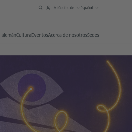
Mi Goethe.de
Español
 alemán
Cultura
Eventos
Acerca de nosotros
Sedes