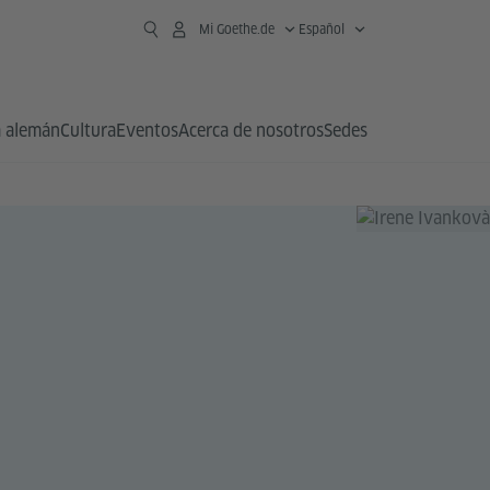
Mi Goethe.de
Español
 alemán
Cultura
Eventos
Acerca de nosotros
Sedes