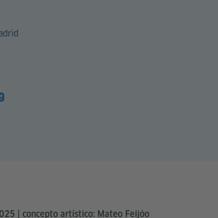
adrid
25 | concepto artístico: Mateo Feijóo