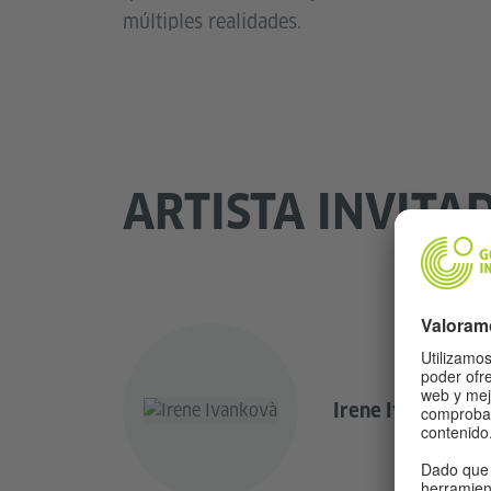
múltiples realidades.
ARTISTA INVITA
Irene Ivankovà