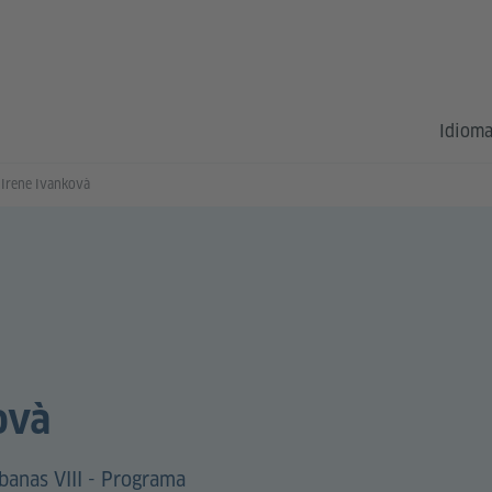
Idioma
 Irene Ivankovà
ovà
banas VIII - Programa