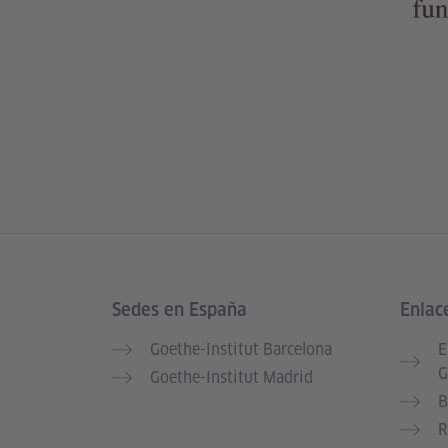
Sedes en España
Enlac
Service- und Informationsbereich
Goethe-Institut Barcelona
E
G
Goethe-Institut Madrid
B
R