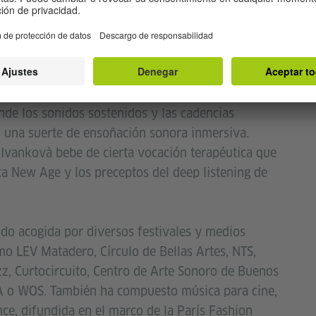
a, investigadora y curadora sonora. Con una
ecléctica, su proyecto se centra en las tensiones e
ucidas entre la armonía, la emoción y los estados
tivadoras de la percepción sonora. Una propuesta
 través de mantras vocales, repeticiones y
de los sonidos sostenidos y las cadencias
 una suerte de ensoñación sonora inmersiva.
Ivankovà bebe de cierta vocación terapéutica que
ica New Age y los preceptos del deep listening de
ido acogida por diversos festivales y medios
mo LEV Matadero, Círculo de Bellas Artes, NTS,
 Curtocircuito, Centro de Arte Sonoro de Buenos
RA o WOS. También ha compuesto música para cine,
e, difundida en el marco de la París Fashion