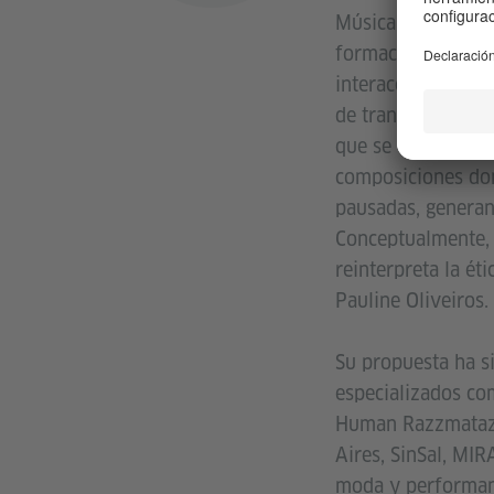
Música, productor
formación musical 
interacciones prod
de trance como mo
que se construye a
composiciones don
pausadas, generan
Conceptualmente, 
reinterpreta la ét
Pauline Oliveiros.
Su propuesta ha s
especializados co
Human Razzmatazz,
Aires, SinSal, MI
moda y performanc