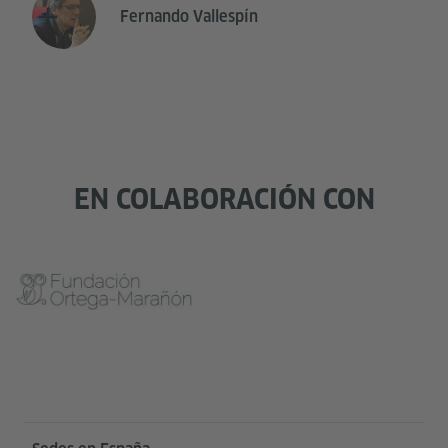
Fernando Vallespín
EN COLABORACIÓN CON
Service- und Informationsbereich