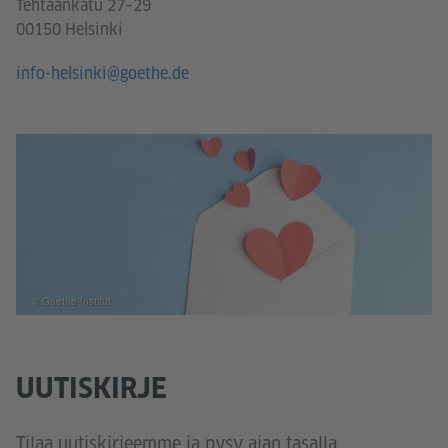
Tehtaankatu 27–29
00150 Helsinki
info-helsinki@goethe.de
© Goethe-Institut
UUTISKIRJE
Tilaa uutiskirjeemme ja pysy ajan tasalla