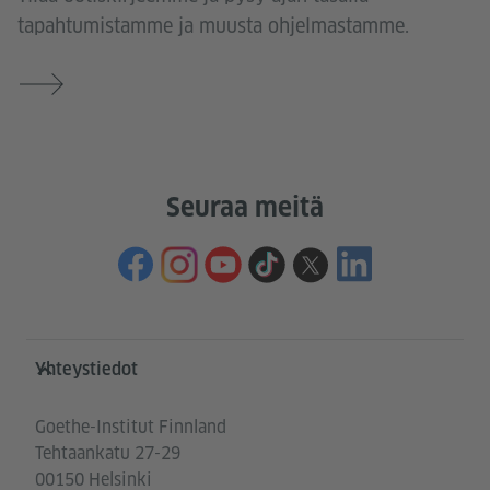
tapahtumistamme ja muusta ohjelmastamme.
Seuraa meitä
Service- und Informationsbereich
Yhteystiedot
Goethe-Institut Finnland
Tehtaankatu 27-29
00150 Helsinki