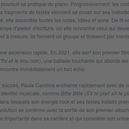
e poursuit sa pratique du piano. Progressivement, les mo
des fragments de textes viennent se poser sur ses mélodi
elle assemble toutes les notes, idées et sons. De fil en 
amps d'atelier d'écriture, où elle rencontre celui qui dev
r et à mesure, ils forment un groupe et finissent par mont
une ascension rapide. En 2021, elle sort son premier titr
, une ballade touchante qui aborde les 
oi et le trou noir)
encontre immédiatement un fort écho.
 succès, Paula Carolina enchaîne rapidement avec de n
n identité musicale, comme
(
Bitte Bitte
S'il te plaît s'il te pl
dans lesquels son énergie rock et ses textes incisifs pren
volution se confirme avec la sortie de son premier albu
 importante dans sa carrière et qui consolide son unive