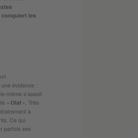
extes
e conquiert les
 un
 une évidence :
elle-même s’assoit
le «
». Très
Olaf
ntrairement à
nts. Ce qui
er parfois ses