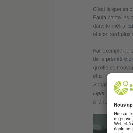
C’est là que se d
Paula capte les 
dans le métro. E
et s’en sert plu
Par exemple, lor
de la première 
qu’elle se trouv
et a interpellé l
Sechserträger Pe
). Amusée
Light ?"
à la fois très dr