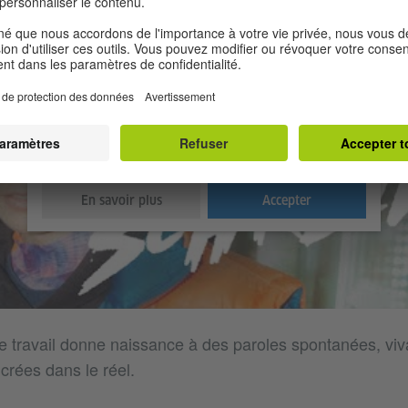
Nous avons besoin de votre consentement
pour charger le service YouTube Video!
Nous utilisons un service d'une partie tierce pour intégrer
certains contenus vidéos susceptibles de collecter des
données sur votre activité. Veuillez consulter les détails et
accepter le service pour regarder cette vidéo.
En savoir plus
Accepter
 travail donne naissance à des paroles spontanées, viv
rées dans le réel.