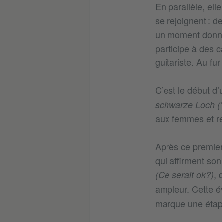
En parallèle, ell
se rejoignent : 
un moment donné, 
participe à des c
guitariste. Au fu
C’est le début d’
schwarze Loch ("T
aux femmes et r
Après ce premier
qui affirment so
, 
(Ce serait ok?)
ampleur. Cette é
marque une étape