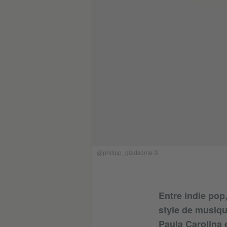
@philipp_gladsome-3
Entre indie po
style de musique
Paula Carolina 