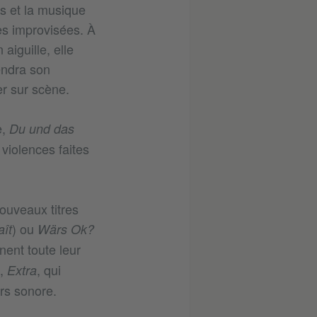
ts et la musique
es improvisées. À
aiguille, elle
iendra son
er sur scène.
e,
Du und das
violences faites
ouveaux titres
) ou
aît
Wärs Ok?
nent toute leur
m,
, qui
Extra
rs sonore.