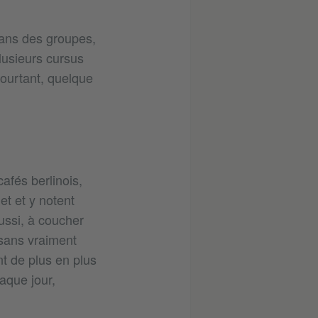
 dans des groupes,
lusieurs cursus
Pourtant, quelque
afés berlinois,
t et y notent
aussi, à coucher
 sans vraiment
t de plus en plus
aque jour,