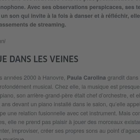
nophone. Avec ses observations perspicaces, ses t
un son qui invite à la fois à danser et à réfléchir, ell
lassements de streaming.
ni
E DANS LES VEINES
s années 2000 à Hanovre,
grandit dans
Paula Carolina
ofondément musical. Chez elle, la musique est presque
iano, son arrière-grand-père était chef d’orchestre, et 
 ans devant un piano installé dans le salon, qu’elle appel
ppe une relation fusionnelle avec cet instrument. Mais co
s, elle ne prend pas plaisir à jouer des morceaux exista
nventer, improviser, créer ses propres sons au point d’agac
e musique.