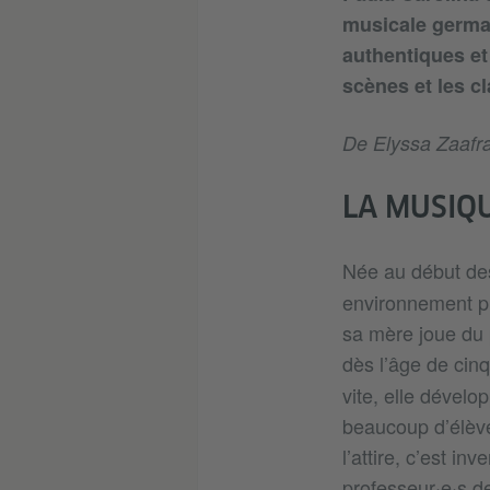
musicale germa
authentiques et 
scènes et les c
De Elyssa Zaafra
LA MUSIQU
Née au début de
environnement pr
sa mère joue du p
dès l’âge de cinq
vite, elle dévelo
beaucoup d’élève
l’attire, c’est i
professeur·e·s d