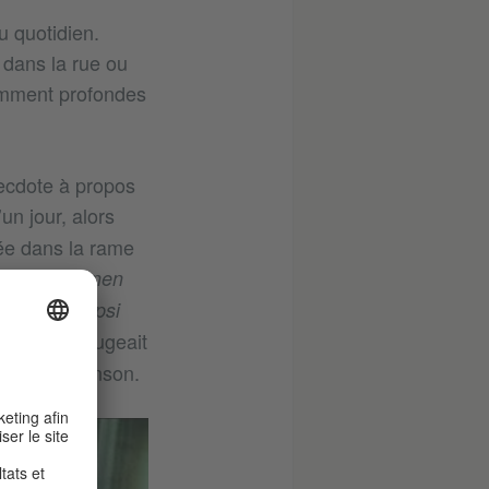
u quotidien.
 dans la rue ou
namment profondes
necdote à propos
’un jour, alors
rée dans la rame
ngeld für’ nen
 de six Pepsi
e, qu’elle jugeait
 dans sa chanson.