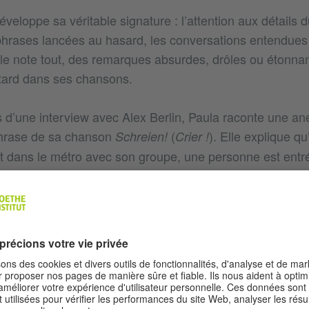
éveloppe sa véritable signature : l’attention aux détails d
phrases lancées au hasard, les conversations entendues
lle note tout, des remarques absurdes, drôles ou éton
s tard dans ses chansons.
s d’une interview avec Alex Berlin, Paula raconte une a
phrase de sa chanson
(
). Elle explique qu
Schreien!
Crier !
ait dans le métro avec son groupe, une personne est ent
es passagers en demandant : "
Haben Sie ein bisschen Klei
("
psi Light? "
Vous avez un peu de monnaie pour un pack
 par la précision et le caractère insolite de cette demand
ôle et marquante, Paula a décidé d’intégrer cette phrase