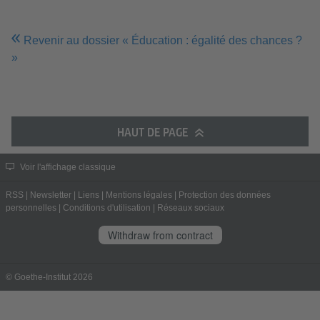
Revenir au dossier « Éducation : égalité des chances ?
»
HAUT DE PAGE
Voir l'affichage classique
RSS
|
Newsletter
|
Liens
|
Mentions légales
|
Protection des données
personnelles
|
Conditions d'utilisation
|
Réseaux sociaux
Withdraw from contract
© Goethe-Institut 2026