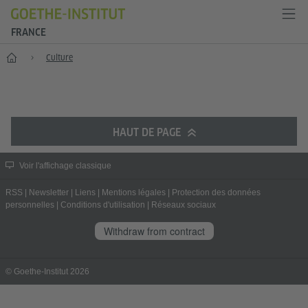
FRANCE
Accueil
Culture
HAUT DE PAGE
Voir l'affichage classique
RSS
|
Newsletter
|
Liens
|
Mentions légales
|
Protection des données
personnelles
|
Conditions d'utilisation
|
Réseaux sociaux
Withdraw from contract
© Goethe-Institut 2026