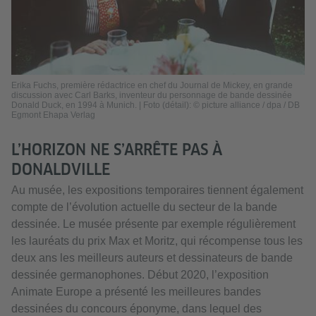
Erika Fuchs, première rédactrice en chef du Journal de Mickey, en grande
discussion avec Carl Barks, inventeur du personnage de bande dessinée
Donald Duck, en 1994 à Munich. | Foto (détail): © picture alliance / dpa / DB
Egmont Ehapa Verlag
L’HORIZON NE S’ARRÊTE PAS À
DONALDVILLE
Au musée, les expositions temporaires tiennent également
compte de l’évolution actuelle du secteur de la bande
dessinée. Le musée présente par exemple régulièrement
les lauréats du prix Max et Moritz, qui récompense tous les
deux ans les meilleurs auteurs et dessinateurs de bande
dessinée germanophones. Début 2020, l’exposition
Animate Europe a présenté les meilleures bandes
dessinées du concours éponyme, dans lequel des