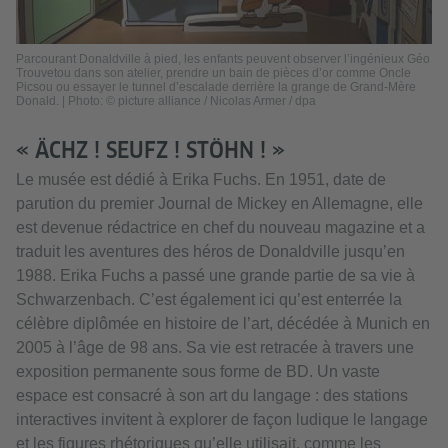
Parcourant Donaldville à pied, les enfants peuvent observer l’ingénieux Géo
Trouvetou dans son atelier, prendre un bain de pièces d’or comme Oncle
Picsou ou essayer le tunnel d’escalade derrière la grange de Grand-Mère
Donald. | Photo: © picture alliance / Nicolas Armer / dpa
« ÄCHZ ! SEUFZ ! STÖHN ! »
Le musée est dédié à Erika Fuchs. En 1951, date de
parution du premier Journal de Mickey en Allemagne, elle
est devenue rédactrice en chef du nouveau magazine et a
traduit les aventures des héros de Donaldville jusqu’en
1988. Erika Fuchs a passé une grande partie de sa vie à
Schwarzenbach. C’est également ici qu’est enterrée la
célèbre diplômée en histoire de l’art, décédée à Munich en
2005 à l’âge de 98 ans. Sa vie est retracée à travers une
exposition permanente sous forme de BD. Un vaste
espace est consacré à son art du langage : des stations
interactives invitent à explorer de façon ludique le langage
et les figures rhétoriques qu’elle utilisait, comme les