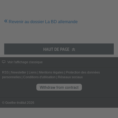
Revenir au dossier La BD allemande
HAUT DE PAGE
Voir l'affichage classique
RSS
|
Newsletter
|
Liens
|
Mentions légales
|
Protection des données
personnelles
|
Conditions d'utilisation
|
Réseaux sociaux
Withdraw from contract
© Goethe-Institut 2026