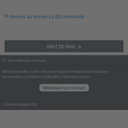
Revenir au dossier La BD allemande
HAUT DE PAGE
Voir l'affichage classique
RSS
|
Newsletter
|
Liens
|
Mentions légales
|
Protection des données
personnelles
|
Conditions d'utilisation
|
Réseaux sociaux
Withdraw from contract
© Goethe-Institut 2026