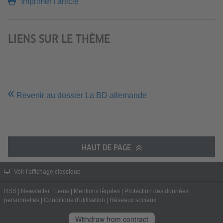
Imprimer l'article
LIENS SUR LE THÈME
Revenir au dossier La BD allemande
HAUT DE PAGE
Voir l'affichage classique
RSS
|
Newsletter
|
Liens
|
Mentions légales
|
Protection des données
personnelles
|
Conditions d'utilisation
|
Réseaux sociaux
Withdraw from contract