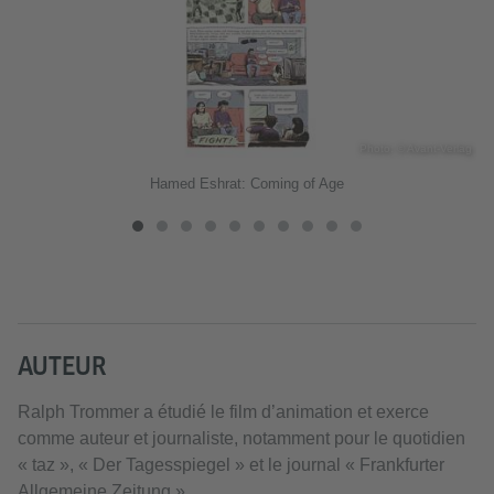
lag
Photo: © Avant-Verlag
Hamed Eshrat: Coming of Age
AUTEUR
Ralph Trommer a étudié le film d’animation et exerce
comme auteur et journaliste, notamment pour le quotidien
« taz », « Der Tagesspiegel » et le journal « Frankfurter
Allgemeine Zeitung ».