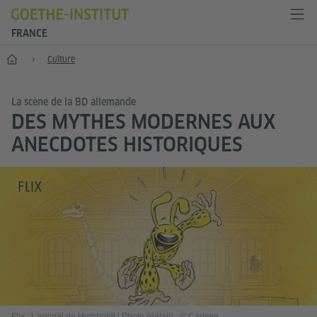
FRANCE
Accueil
Culture
La scène de la BD allemande
DES MYTHES MODERNES AUX
ANECDOTES HISTORIQUES
Flix : L'animal de Humboldt
|
Photo (détail) : © Carlsen