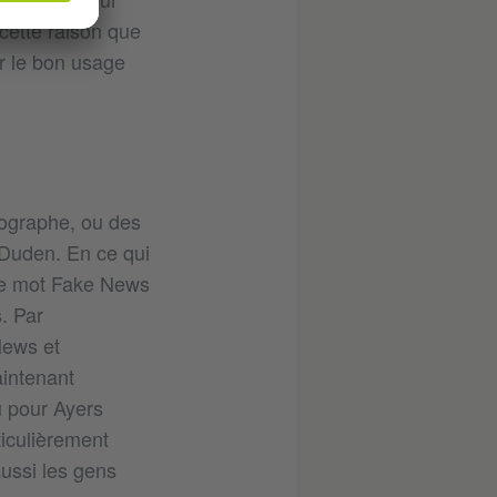
 cette raison que
r le bon usage
thographe, ou des
 Duden. En ce qui
le mot Fake News
. Par
News et
intenant
u pour Ayers
ticulièrement
ussi les gens