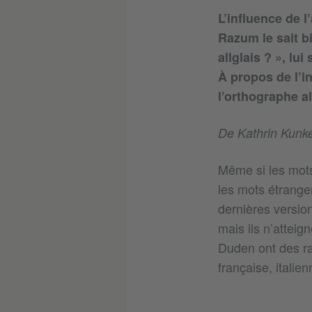
L’influence de l
Razum le sait b
allglais ? », lu
À propos de l’i
l’orthographe a
De Kathrin Kunk
Même si les mots
les mots étranger
dernières versio
mais ils n’attei
Duden ont des rac
française, italie