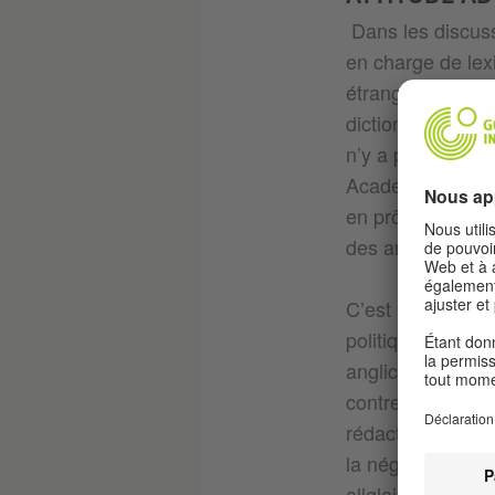
Dans les discuss
en charge de lex
étrangers que no
dictionnaires. C
n’y a pas en All
Academia Español
en prônant de ma
des anglicismes.
C’est notamment p
politique linguis
anglicismes. Cer
contre les anglic
rédaction du Dud
la négative à la 
allglais ? ». Car