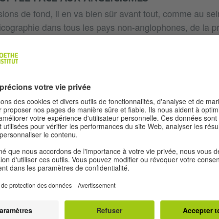
ions de fond, il en va bien sûr avant tout, comme au sei
icographie dans tous les pays non-anglophones, de la p
us voulons introduire dans nos langues respectives, et 
ontrairement à ce qui se passe par exemple en France ou
emagne d’institution nationale comme l’Académie Françai
a qui s’expriment avec véhémence contre l’intégration
nière combative l’utilisation de mots français ou espagno
arce qu’il n’existe pas en Allemagne de telle institutio
tique centralisée, qu’on peut à peine maîtriser l’assimilati
tes, des groupes ont vu le jour et se prononcent parfoi
ismes, mais leur efficacité reste très limitée. Néanmoins,
en, nous ne voyons pas de raison d’être alarmiste et n
question qui nous est souvent posée : « Parlerons-nous b
 le problème n’est pas l’intégration de quelques mots angl