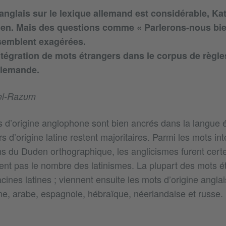
’anglais sur le lexique allemand est considérable, Ka
ien. Mais des questions comme « Parlerons-nous bie
i semblent exagérées.
ntégration de mots étrangers dans le corpus de règle
llemande.
el-Razum
 d’origine anglophone sont bien ancrés dans la langue éc
s d’origine latine restent majoritaires. Parmi les mots in
ns du Duden orthographique, les anglicismes furent cer
gnent pas le nombre des latinismes. La plupart des mots é
ines latines ; viennent ensuite les mots d’origine angla
nne, arabe, espagnole, hébraïque, néerlandaise et russe.