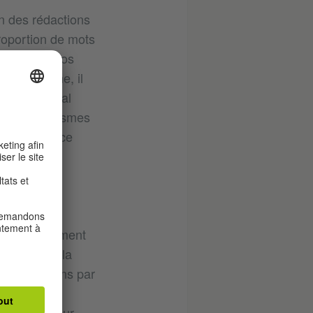
n des rédactions
roportion de mots
ainsi dans nos
 en Espagne, il
se ou la Real
 des anglicismes
ls à la place
n, avec une
on des
s vigoureusement
 au sein de la
ous répondons par
ientôt
ais, mais leur