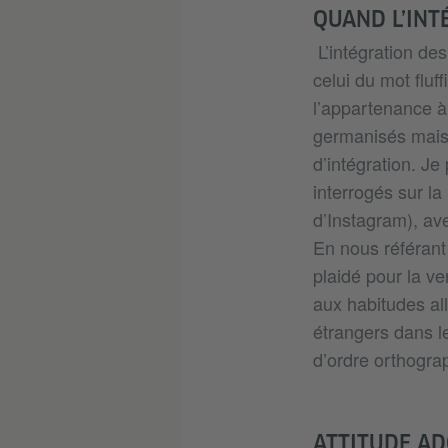
QUAND L’INT
L’intégration de
celui du mot fluff
l’appartenance à
germanisés mais 
d’intégration. J
interrogés sur la
d’Instagram), av
En nous référant
plaidé pour la v
aux habitudes al
étrangers dans l
d’ordre orthogra
ATTITUDE AD