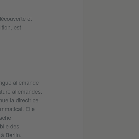
découverte et
tion, est
angue allemande
rature allemandes.
ue la directrice
mmatical. Elle
tsche
blie des
à Berlin.