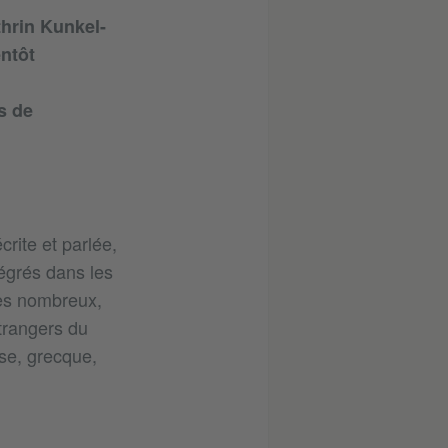
thrin Kunkel-
ntôt
s de
rite et parlée,
tégrés dans les
tes nombreux,
trangers du
ise, grecque,