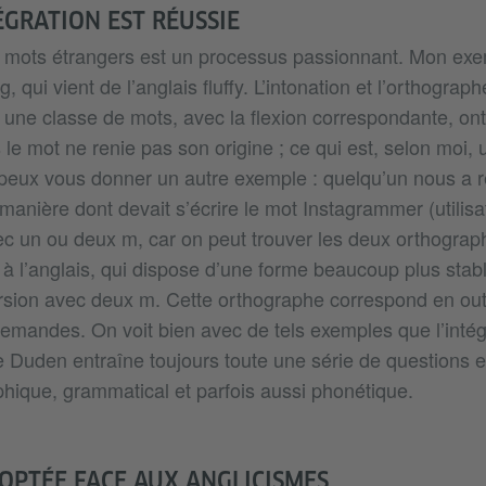
ÉGRATION EST RÉUSSIE
s mots étrangers est un processus passionnant. Mon exe
ig, qui vient de l’anglais fluffy. L’intonation et l’orthograp
 une classe de mots, avec la flexion correspondante, on
le mot ne renie pas son origine ; ce qui est, selon moi,
e peux vous donner un autre exemple : quelqu’un nous a
 manière dont devait s’écrire le mot Instagrammer (utilisa
ec un ou deux m, car on peut trouver les deux orthograph
 à l’anglais, qui dispose d’une forme beaucoup plus stab
ersion avec deux m. Cette orthographe correspond en ou
lemandes. On voit bien avec de tels exemples que l’inté
e Duden entraîne toujours toute une série de questions e
phique, grammatical et parfois aussi phonétique.
OPTÉE FACE AUX ANGLICISMES