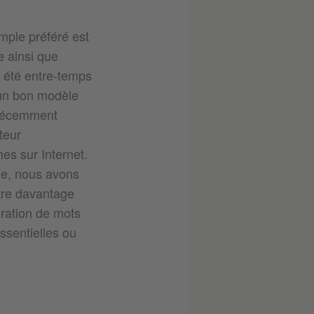
mple préféré est
he ainsi que
t été entre-temps
 un bon modèle
 récemment
teur
es sur Internet.
le, nous avons
tre davantage
gration de mots
ssentielles ou