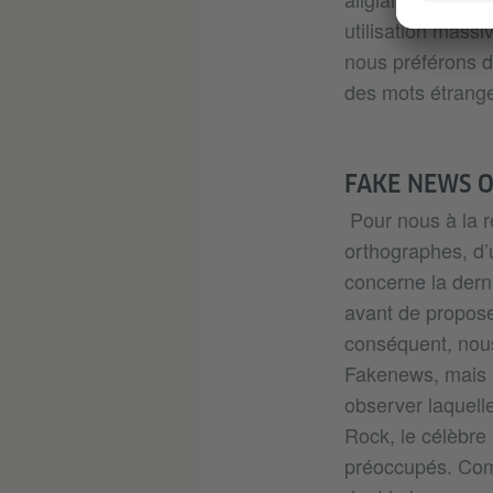
utilisation massi
nous préférons d
des mots étrang
FAKE NEWS O
Pour nous à la ré
orthographes, d’
concerne la dern
avant de proposer
conséquent, nou
Fakenews, mais 
observer laquelle
Rock, le célèbre 
préoccupés. Comm