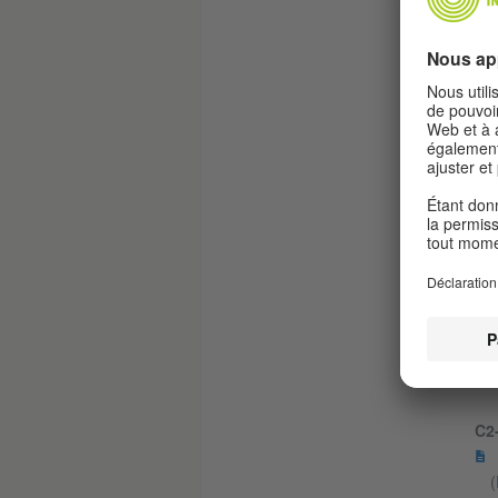
C2-
C2-
(