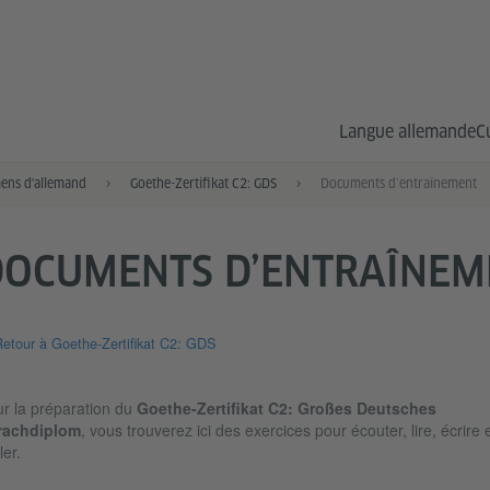
Langue allemande
C
ens d'allemand
Goethe-Zertifikat C2: GDS
Documents d’entraînement
DOCUMENTS D’ENTRAÎNEM
etour à Goethe-Zertifikat C2: GDS
r la préparation du
Goethe-Zertifikat C2: Großes Deutsches
rachdiplom
, vous trouverez ici des exercices pour écouter, lire, écrire 
ler.