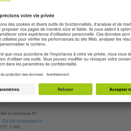
Modèle Regarder directement le module Parler (17:24 min.)
00:01
00:00
© Goethe-Ins
Set d’exercices 01
C2-Set d’exercices 01
PDF, 5 MB)