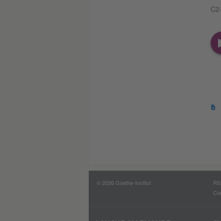
C2-
© 2026 Goethe-Institut
RS
Con