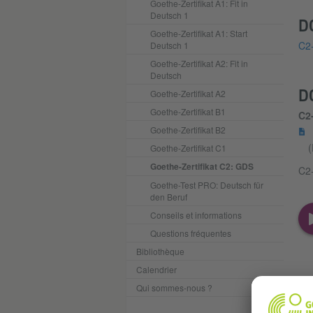
Goethe-Zertifikat A1: Fit in
Deutsch 1
D
Goethe-Zertifikat A1: Start
C2-
Deutsch 1
Goethe-Zertifikat A2: Fit in
Deutsch
D
Goethe-Zertifikat A2
Goethe-Zertifikat B1
C2
Goethe-Zertifikat B2
(
Goethe-Zertifikat C1
Goethe-Zertifikat C2: GDS
C2-
Goethe-Test PRO: Deutsch für
den Beruf
Conseils et informations
Questions fréquentes
Bibliothèque
Calendrier
Qui sommes-nous ?