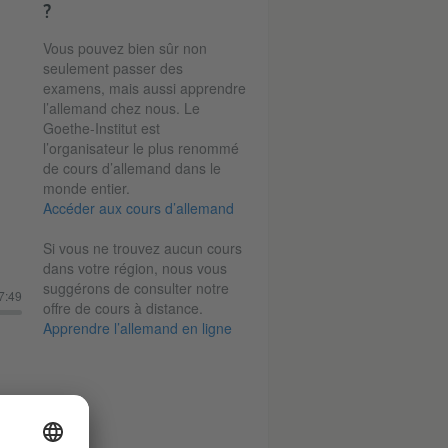
?
Vous pouvez bien sûr non
seulement passer des
examens, mais aussi apprendre
l’allemand chez nous. Le
Goethe-Institut est
l’organisateur le plus renommé
de cours d’allemand dans le
monde entier.
Accéder aux cours d’allemand
Si vous ne trouvez aucun cours
dans votre région, nous vous
suggérons de consulter notre
7:49
offre de cours à distance.
Apprendre l’allemand en ligne