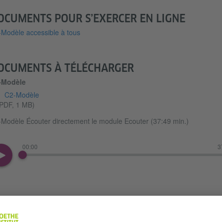
OCUMENTS POUR S’EXERCER EN LIGNE
Modèle accessible à tous
OCUMENTS À TÉLÉCHARGER
-Modèle
C2-Modèle
PDF, 1 MB)
Modèle Écouter directement le module Ecouter (37:49 min.)
00:00
3
C2-Modèle Télécharger le module Ecouter
(MP4, 37 MB)