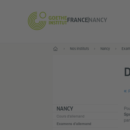
FRANCE
NANCY
Accueil
Nos instituts
Nancy
Exam
R
Pou
NANCY
Sp
Cours d'allemand
par
Examens d'allemand