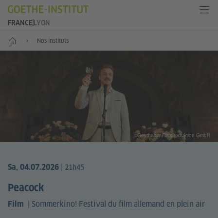
FRANCE
LYON
Accueil
Nos instituts
©Geyrhalter Filmproduktion GmbH
|
Sa, 04.07.2026
21h45
Peacock
|
Sommerkino! Festival du film allemand en plein air
Film