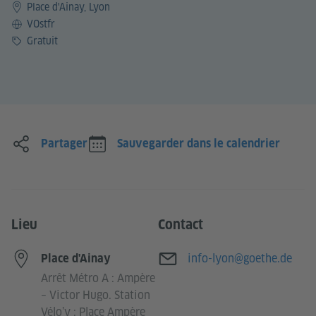
Place d'Ainay, Lyon
Langue
VOstfr
Prix
Gratuit
Partager
Sauvegarder dans le calendrier
Lieu
Contact
Adresse e-mail
info-lyon@goethe.de
Place d'Ainay
Arrêt Métro A : Ampère
– Victor Hugo. Station
Vélo’v : Place Ampère