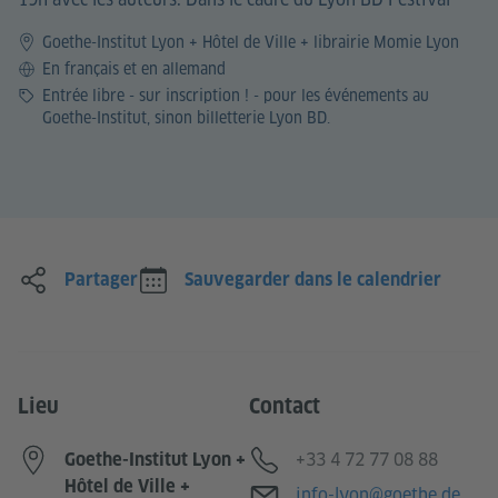
Goethe-Institut Lyon + Hôtel de Ville + librairie Momie Lyon
Langue
En français et en allemand
Prix
Entrée libre - sur inscription ! - pour les événements au
Goethe-Institut, sinon billetterie Lyon BD.
Partager
Sauvegarder dans le calendrier
Lieu
Contact
Téléphone
+33 4 72 77 08 88
Goethe-Institut Lyon +
Hôtel de Ville +
Adresse e-mail
info-lyon@goethe.de