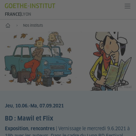
FRANCE
LYON
Accueil
Nos instituts
© Flix, mawil
Jeu, 10.06.
-Ma, 07.09.2021
BD : Mawil et Flix
|
Vernissage le mercredi 9.6.2021 à
Exposition, rencontres
19h avec les auteurs. Dans le cadre du Lyon BD Festival