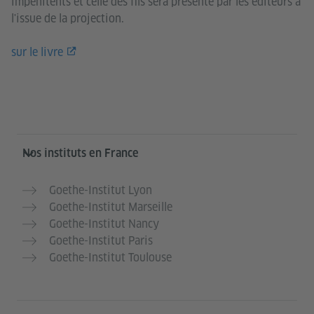
impénitents et celle des fils sera présenté par les éditeurs à
l'issue de la projection.
sur le livre
Service- und Informationsbereich
Nos instituts en France
Goethe-Institut Lyon
Goethe-Institut Marseille
Goethe-Institut Nancy
Goethe-Institut Paris
Goethe-Institut Toulouse