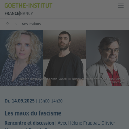
FRANCE
NANCY
Accueil
Nos instituts
©Céline Nieszawer, ©Fabrizio Vatieri, ©Philippe Matsas/Leextra éditions/Héloïse
d'Ormesson
|
Di, 14.09.2025
13h00-14h30
Les maux du fascisme
|
Avec Hélène Frappat, Olivier
Rencontre et discussion