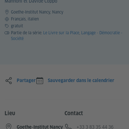
Mannoni et Davide Coppo
Goethe-Institut Nancy, Nancy
Langue
Français, italien
Prix
gratuit
Partie de la série:
Le Livre sur la Place
,
Langage - Démocratie -
Société
Partager
Sauvegarder dans le calendrier
Lieu
Contact
Téléphone
+33 3 83 35 44 36
Goethe-Institut Nancy