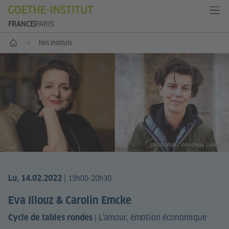
FRANCE
PARIS
Accueil
Nos instituts
©Kobi Wolf ; ©Andreas Labes
|
Lu, 14.02.2022
19h00-20h30
Eva Illouz & Carolin Emcke
|
L’amour, émotion économique
Cycle de tables rondes