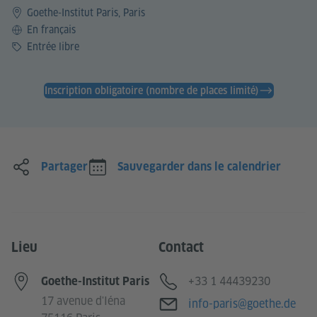
Goethe-Institut Paris, Paris
Langue
En français
Prix
Entrée libre
Inscription obligatoire (nombre de places limité)
Partager
Sauvegarder dans le calendrier
Lieu
Contact
Téléphone
+33 1 44439230
Goethe-Institut Paris
17 avenue d'Iéna
Adresse e-mail
info-paris@goethe.de