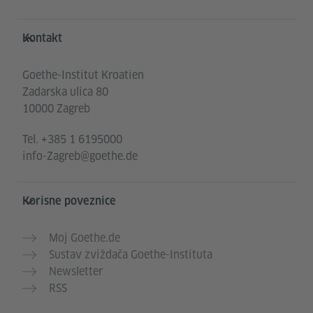
Service- und Informationsbereich
Kontakt
Goethe-Institut Kroatien
Zadarska ulica 80
10000 Zagreb
Tel.
+385 1 6195000
info-Zagreb@goethe.de
Korisne poveznice
Moj Goethe.de
Sustav zviždača Goethe-Instituta
Newsletter
RSS