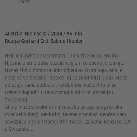
Zadar
Austrija, Njemačka / 2024 / 95 min
Režija: Gerhard Ertl, Sabine Hiebler
Helene (Christine Ostermayer) ima više od 80 godina.
Njezino zlatno doba kazališne glumice davno je iza nje.
Danas živi u domu za umirovljenike. Osim toga, ona je
neizlječivo bolesna i zna da joj se život bliži kraju. Stoga
odlučuje sama podvući crtu dok još može. A to bi se
trebalo dogoditi u takozvanoj klinici za umiranje u
Švicarskoj.
Ali ne može se osloniti na vozačku uslugu svog nećaka
(Manuel Rubey). Međutim, Helene pronalazi neočekivanu
saveznicu u Toni (Margarethe Tiesel). Zajedno kreću na put
u Švicarsku...