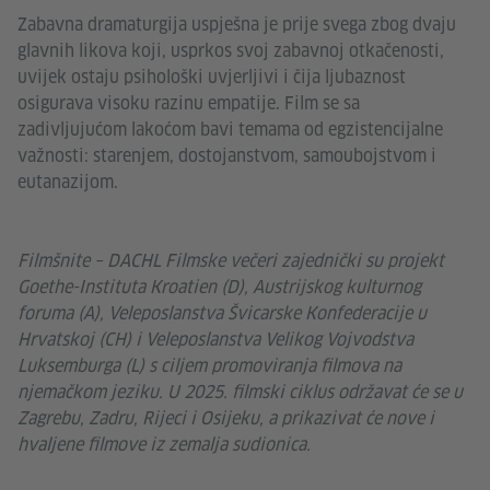
Zabavna dramaturgija uspješna je prije svega zbog dvaju
glavnih likova koji, usprkos svoj zabavnoj otkačenosti,
uvijek ostaju psihološki uvjerljivi i čija ljubaznost
osigurava visoku razinu empatije. Film se sa
zadivljujućom lakoćom bavi temama od egzistencijalne
važnosti: starenjem, dostojanstvom, samoubojstvom i
eutanazijom.
Filmšnite – DACHL Filmske večeri zajednički su projekt
Goethe-Instituta Kroatien (D), Austrijskog kulturnog
foruma (A), Veleposlanstva Švicarske Konfederacije u
Hrvatskoj (CH) i Veleposlanstva Velikog Vojvodstva
Luksemburga (L) s ciljem promoviranja filmova na
njemačkom jeziku. U 2025. filmski ciklus održavat će se u
Zagrebu, Zadru, Rijeci i Osijeku, a prikazivat će nove i
hvaljene filmove iz zemalja sudionica.