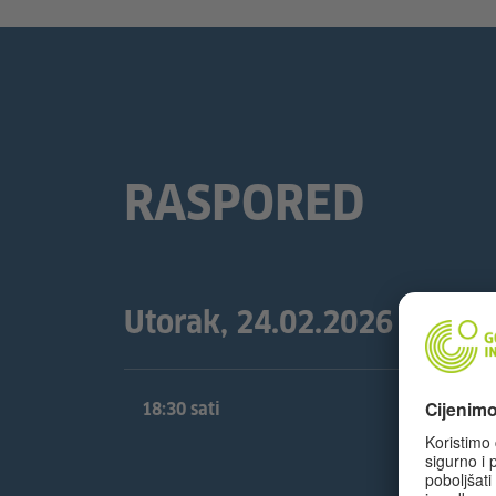
RASPORED
Utorak, 24.02.2026
18:30 sati
St
Fi