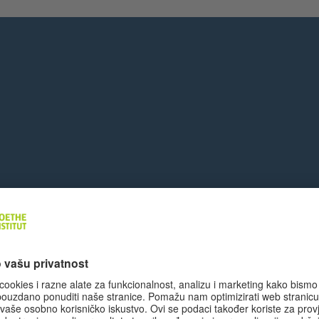
iller
| CH/DE 2025, 99 min, R: Stefan Haupt
lm