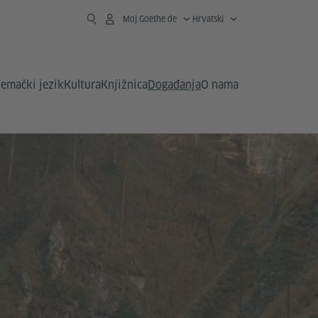
Moj Goethe.de
Hrvatski
emački jezik
Kultura
Knjižnica
Događanja
O nama