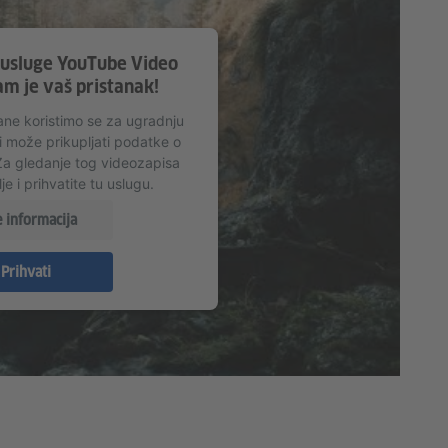
 usluge YouTube Video
m je vaš pristanak!
ane koristimo se za ugradnju
i može prikupljati podatke o
 Za gledanje tog videozapisa
je i prihvatite tu uslugu.
e informacija
Prihvati