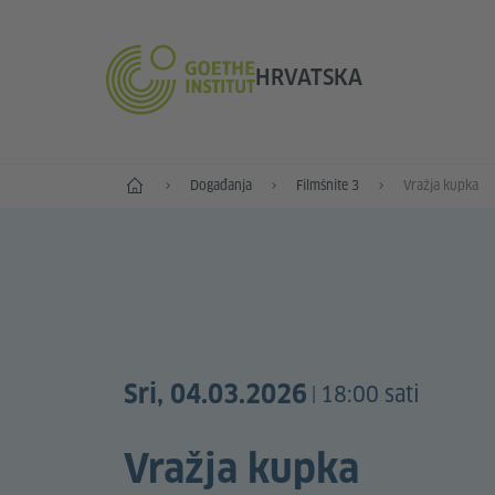
HRVATSKA
Početna
Događanja
Filmšnite 3
Vražja kupka
Sri, 04.03.2026
18:00 sati
|
Vražja kupka