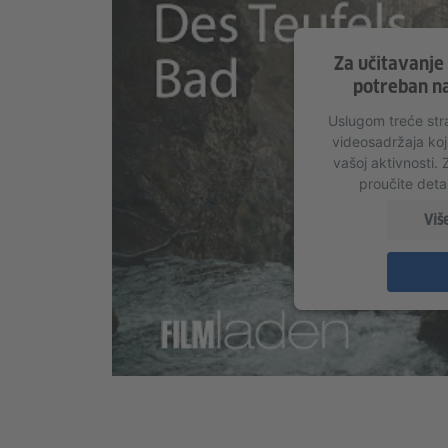
Za učitavanje
potreban na
Uslugom treće str
videosadržaja koj
vašoj aktivnosti.
proučite detal
Viš