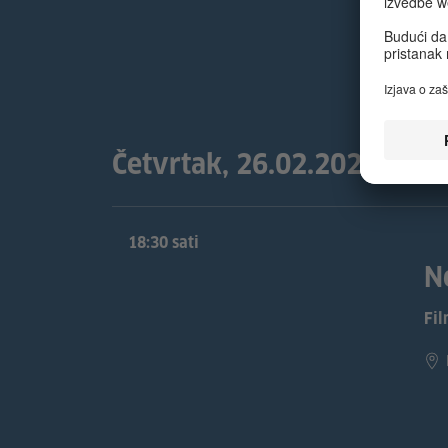
Četvrtak, 26.02.2026
18:30 sati
N
Fi