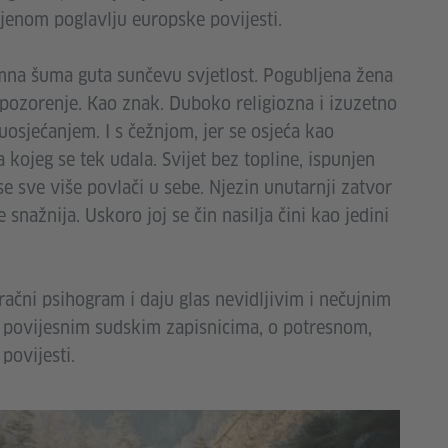
jenom poglavlju europske povijesti.
mna šuma guta sunčevu svjetlost. Pogubljena žena
upozorenje. Kao znak. Duboko religiozna i izuzetno
osjećanjem. I s čežnjom, jer se osjeća kao
 kojeg se tek udala. Svijet bez topline, ispunjen
 sve više povlači u sebe. Njezin unutarnji zatvor
e snažnija. Uskoro joj se čin nasilja čini kao jedini
ačni psihogram i daju glas nevidljivim i nečujnim
 povijesnim sudskim zapisnicima, o potresnom,
povijesti.