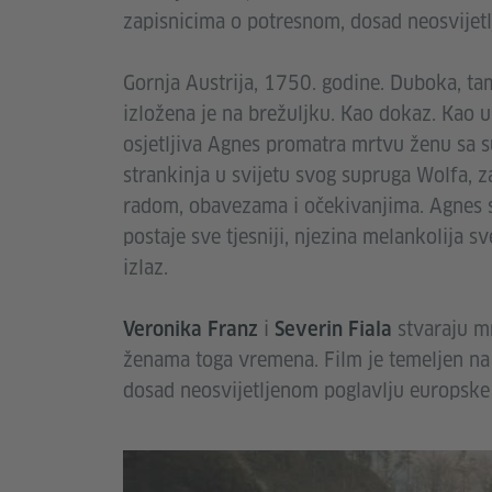
zapisnicima o potresnom, dosad neosvijetl
Gornja Austrija, 1750. godine. Duboka, ta
izložena je na brežuljku. Kao dokaz. Kao 
osjetljiva Agnes promatra mrtvu ženu sa su
strankinja u svijetu svog supruga Wolfa, za
radom, obavezama i očekivanjima. Agnes se
postaje sve tjesniji, njezina melankolija sv
izlaz.
i
stvaraju mr
Veronika Franz
Severin Fiala
ženama toga vremena. Film je temeljen na
dosad neosvijetljenom poglavlju europske 