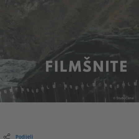
© StudioCanal
Podijeli