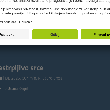
Kino Urania, Osijek
estrpljivo srce
| DE 2025, 104 min, R: Lauro Cress
lm
Kino Urania, Osijek