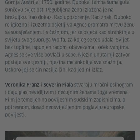
Gornja Austrija, 1750. godine. Duboka, tamna šuma guta
sunčevu svjetlost. Pogubljena žena izložena je na
brežuljku. Kao dokaz. Kao upozorenje. Kao znak. Duboko
religiozna i izuzetno osjetljiva Agnes promatra mrtvu ženu
sa suosjećanjem. I s čežnjom, jer se osjeća kao strankinja u
svijetu svog supruga Wolfa, za kojeg se tek udala. Svijet
bez topline, ispunjen radom, obavezama i očekivanjima.
Agnes se sve više povlači u sebe. Njezin unutarnji zatvor
postaje sve tjesniji, njezina melankolija sve snažnija.
Uskoro joj se čin nasilja čini kao jedini izlaz.
i
stvaraju mračni psihogram
Veronika Franz
Severin Fiala
i daju glas nevidljivim i nečujnim ženama toga vremena.
Film je temeljen na povijesnim sudskim zapisnicima, o
potresnom, dosad neosvijetljenom poglavlju europske
povijesti.