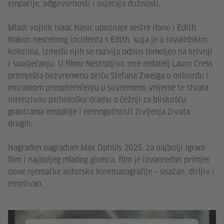
empatije, odgovornosti i osjećaja dužnosti.
Mladi vojnik Isaac Nasic upoznaje sestre Ilonu i Edith.
Nakon nesretnog incidenta s Edith, koja je u invalidskim
kolicima, između njih se razvija odnos temeljen na krivnji
i suosjećanju. U filmu Nestrpljivo srce redatelj Lauro Cress
premješta bezvremenu priču Stefana Zweiga o milosrđu i
moralnom preopterećenju u suvremeno vrijeme te stvara
intenzivnu psihološku dramu o čežnji za bliskošću,
granicama empatije i nemogućnosti življenja života
drugih.
Nagrađen nagradom Max Ophüls 2025. za najbolji igrani
film i najboljeg mladog glumca, film je izvanredan primjer
nove njemačke autorske kinematografije – snažan, dirljiv i
emotivan.