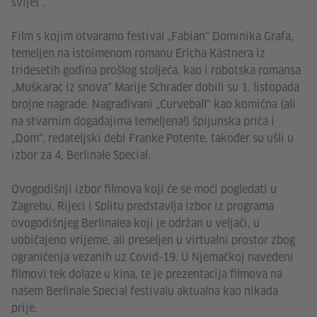
svijet“.
Film s kojim otvaramo festival „Fabian“ Dominika Grafa,
temeljen na istoimenom romanu Ericha Kästnera iz
tridesetih godina prošlog stoljeća, kao i robotska romansa
„Muškarac iz snova“ Marije Schrader dobili su 1. listopada
brojne nagrade. Nagrađivani „Curveball“ kao komična (ali
na stvarnim događajima temeljena!) špijunska priča i
„Dom“, redateljski debi Franke Potente, također su ušli u
izbor za 4. Berlinale Special.
Ovogodišnji izbor filmova koji će se moći pogledati u
Zagrebu, Rijeci i Splitu predstavlja izbor iz programa
ovogodišnjeg Berlinalea koji je održan u veljači, u
uobičajeno vrijeme, ali preseljen u virtualni prostor zbog
ograničenja vezanih uz Covid-19. U Njemačkoj navedeni
filmovi tek dolaze u kina, te je prezentacija filmova na
našem Berlinale Special festivalu aktualna kao nikada
prije.