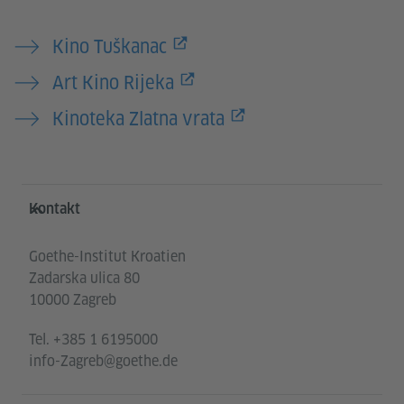
Kino Tuškanac
Art Kino Rijeka
Kinoteka Zlatna vrata
Service- und Informationsbereich
Kontakt
Goethe-Institut Kroatien
Zadarska ulica 80
10000 Zagreb
Tel.
+385 1 6195000
info-Zagreb@goethe.de